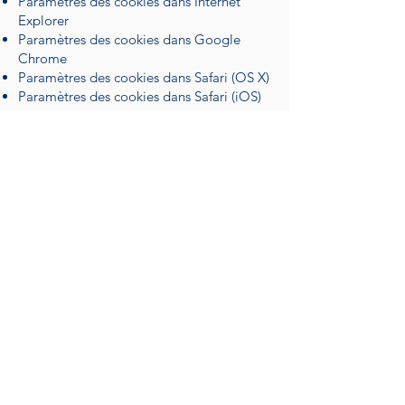
Paramètres des cookies dans Internet
Explorer
Paramètres des cookies dans Google
Chrome
Paramètres des cookies dans Safari (OS X)
Paramètres des cookies dans Safari (iOS)
Paramètres des cookies dans Android
Pour refuser et empêcher que vos
données soient utilisées par Google
Analytics sur tous les sites Web, consultez
les instructions suivantes :
https://tools.google.com/dlpage/gaopto
ut?hl=fr
Il se peut que nous modifiions cette
politique en matière de cookies. Nous
vous encourageons à consulter
régulièrement cette page pour obtenir les
dernières informations sur les cookies.