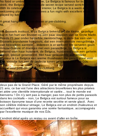
No food or umbrella drinks here, Le Belgica is famous for its house 
drink, the Belgica, a homemade secret recipe served semi-frozen. 
With its celebrated distressed interior, Le Belgica is a warm and 
welcoming place that guarantees a fun night with excellent music 
played by live DJs. 

A great hangout for post-dinner or pre-clubbing.
NL

Als Brussels instituut, is Le Belgica bekend als die kleine, gezellige 
bar in het hart van Brussel op een paar stappen van de Grote Markt. 
Reeds 21 jaar onder hetzelfde mentorschap, is deze bar één van 
Brussels populairste hangouts, dat een internationale mengelmoes 
van bezoekers aantrekt ...iedereen is er welkom! We serveren geen 
Amuse-Gueule of drankjes met een parasolletje, Le Belgica is 
bekend voor haar huismerk, de Belgica, huisbereid naar een geheim 
recept, ijskoud geserveerd. Met haar gelauwerde authentieke 
interieur is Le Belgica een warme thuishaven die garant staat voor 
een avondje fun met de perfecte tunes gespeeld door live DJs. 

Ideaal voor post-dinner of pre-clubbing.
FR

Une institution bruxelloise depuis le milieu des années 80, Le Belgica 
est un bar plutôt exigu mais très animé en plein cœur de Bruxelles, à 
deux pas de la Grand Place. Géré par le même propriétaire depuis 
21 ans, ce bar est l’une des attractions bruxelloises les plus prisées 
et attire une clientèle internationale et variée… tout le monde est 
bienvenu ! On n’y sert pas à manger, pas non plus de petits parasols 
dans les cocktails – non, Le Belgica est surtout fameux pour sa 
boisson éponyme issue d’une recette secrète et servie glacé.  Avec 
son célèbre intérieur vintage, Le Belgica est un endroit chaleureux et 
accueillant qui vous garantira une soirée fantastique, accompagnés 
par l’excellente musique de nos DJs.

L’endroit idéal après un restau ou avant d’aller en boîte.